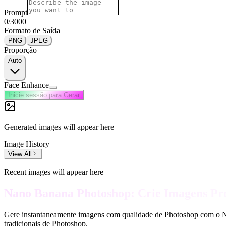
Prompt
0
/3000
Formato de Saída
PNG
JPEG
Proporção
Auto
Face Enhance
Inicie sessão para Gerar
Generated images will appear here
Image History
View All
Recent images will appear here
Nano Banana Photoshop: Crie Imagens Pro
Gere instantaneamente imagens com qualidade de Photoshop com o Na
tradicionais de Photoshop.