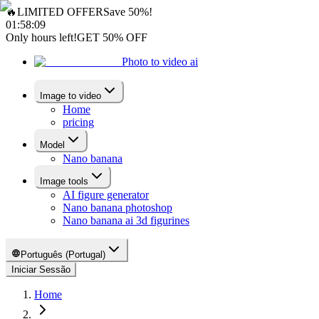
🔥
LIMITED OFFER
Save 50%!
01
:
58
:
08
Only hours left!
GET 50% OFF
Photo to video ai
Image to video
Home
pricing
Model
Nano banana
Image tools
AI figure generator
Nano banana photoshop
Nano banana ai 3d figurines
Português (Portugal)
Iniciar Sessão
Home